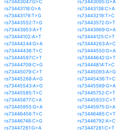
rs73443047:G>C
rs73443095:G>A
rs73443118:G>A
rs73443138:C>A
rs73443179:T>G
rs73443219:T>C
rs73443552:T>G
rs73443572:G>T
rs73443953:A>T
rs73443969:G>A
rs73444102:A>T
rs73444125:C>T
rs73444244:G>A
rs73444263:A>C
rs73444436:T>C
rs73444550:G>A
rs73444597:C>T
rs73444642:G>T
rs73444709:C>G
rs73444814:T>C
rs73445079:C>T
rs73445093:A>G
rs73445268:A>G
rs73445436:T>C
rs73445543:A>G
rs73445569:G>A
rs73445585:T>C
rs73445752:C>T
rs73445877:C>A
rs73445933:C>T
rs73445955:G>A
rs73445975:G>A
rs73446456:T>C
rs73446485:C>T
rs73446748:C>G
rs73446792:A>C
rs73447261:G>A
rs73447281:C>T