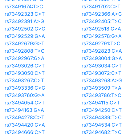
rs73491674:T>C
rs73491702:C>T
rs73492323:C>T
rs73492366:A>C
rs73492391:A>G
rs73492405:T>C
rs73492502:G>C
rs73492518:G>A
rs73492529:G>A
rs73492578:G>A
rs73492679:G>T
rs73492791:T>C
rs73492808:T>C
rs73492823:C>A
rs73492967:G>A
rs73493004:G>A
rs73493026:C>T
rs73493034:C>T
rs73493050:C>T
rs73493072:C>T
rs73493267:C>T
rs73493268:A>G
rs73493336:C>G
rs73493509:T>A
rs73493760:G>A
rs73493786:T>C
rs73494054:C>T
rs73494115:C>T
rs73494163:G>A
rs73494250:C>T
rs73494278:C>T
rs73494339:T>C
rs73494420:G>A
rs73494534:C>T
rs73494666:C>T
rs73494682:T>C