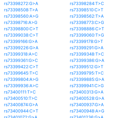
rs73398272:G>A
rs73398284:T>C
rs73398508:T>A
rs73398510:C>T
rs73398560:A>G
rs73398562:T>A
rs73398716:A>G
rs73398773:C>G
rs73398800:C>T
rs73398886:C>T
rs73399038:C>T
rs73399060:T>G
rs73399166:G>A
rs73399178:G>T
rs73399226:G>A
rs73399291:G>A
rs73399318:A>C
rs73399348:T>C
rs73399361:G>C
rs73399386:G>A
rs73399422:C>T
rs73399512:G>T
rs73399645:T>C
rs73399795:T>C
rs73399804:A>G
rs73399885:G>A
rs73399936:A>C
rs73399941:C>G
rs73400111:T>C
rs73400313:G>A
rs73400510:T>C
rs73400528:G>A
rs73400874:G>A
rs73400937:G>A
rs73400944:C>T
rs73400948:A>G
rs73401072:G>A
rs73401236:G>A