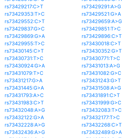
rs73429217:C>T
rs73429291:A>G
rs73429353:T>C
rs73429521:G>A
rs73429552:C>T
rs73429659:A>G
rs73429837:G>C
rs73429851:T>C
rs73429869:G>A
rs73429896:C>T
rs73429955:T>C
rs73430018:C>T
rs73430145:C>T
rs73430352:G>T
rs73430731:T>C
rs73430771:T>C
rs73430924:G>A
rs73431013:A>G
rs73431079:T>C
rs73431082:G>C
rs73431217:G>A
rs73431243:G>T
rs73431445:G>A
rs73431508:A>G
rs73431793:A>C
rs73431891:C>T
rs73431983:C>T
rs73431999:G>C
rs73432048:A>G
rs73432083:T>C
rs73432122:G>A
rs73432177:T>C
rs73432228:A>G
rs73432268:C>T
rs73432436:A>G
rs73432489:G>A