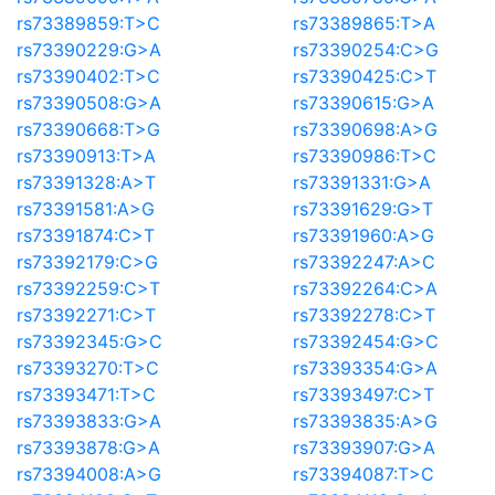
rs73389859:T>C
rs73389865:T>A
rs73390229:G>A
rs73390254:C>G
rs73390402:T>C
rs73390425:C>T
rs73390508:G>A
rs73390615:G>A
rs73390668:T>G
rs73390698:A>G
rs73390913:T>A
rs73390986:T>C
rs73391328:A>T
rs73391331:G>A
rs73391581:A>G
rs73391629:G>T
rs73391874:C>T
rs73391960:A>G
rs73392179:C>G
rs73392247:A>C
rs73392259:C>T
rs73392264:C>A
rs73392271:C>T
rs73392278:C>T
rs73392345:G>C
rs73392454:G>C
rs73393270:T>C
rs73393354:G>A
rs73393471:T>C
rs73393497:C>T
rs73393833:G>A
rs73393835:A>G
rs73393878:G>A
rs73393907:G>A
rs73394008:A>G
rs73394087:T>C