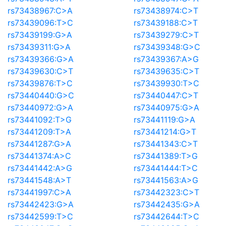
rs73438967:C>A
rs73438974:C>T
rs73439096:T>C
rs73439188:C>T
rs73439199:G>A
rs73439279:C>T
rs73439311:G>A
rs73439348:G>C
rs73439366:G>A
rs73439367:A>G
rs73439630:C>T
rs73439635:C>T
rs73439876:T>C
rs73439930:T>C
rs73440440:G>C
rs73440447:C>T
rs73440972:G>A
rs73440975:G>A
rs73441092:T>G
rs73441119:G>A
rs73441209:T>A
rs73441214:G>T
rs73441287:G>A
rs73441343:C>T
rs73441374:A>C
rs73441389:T>G
rs73441442:A>G
rs73441444:T>C
rs73441548:A>T
rs73441563:A>G
rs73441997:C>A
rs73442323:C>T
rs73442423:G>A
rs73442435:G>A
rs73442599:T>C
rs73442644:T>C