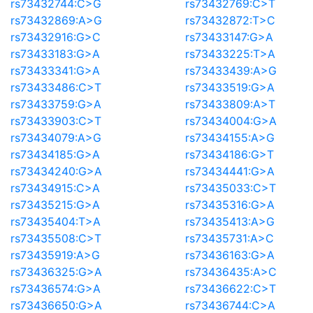
rs73432744:C>G
rs73432769:C>T
rs73432869:A>G
rs73432872:T>C
rs73432916:G>C
rs73433147:G>A
rs73433183:G>A
rs73433225:T>A
rs73433341:G>A
rs73433439:A>G
rs73433486:C>T
rs73433519:G>A
rs73433759:G>A
rs73433809:A>T
rs73433903:C>T
rs73434004:G>A
rs73434079:A>G
rs73434155:A>G
rs73434185:G>A
rs73434186:G>T
rs73434240:G>A
rs73434441:G>A
rs73434915:C>A
rs73435033:C>T
rs73435215:G>A
rs73435316:G>A
rs73435404:T>A
rs73435413:A>G
rs73435508:C>T
rs73435731:A>C
rs73435919:A>G
rs73436163:G>A
rs73436325:G>A
rs73436435:A>C
rs73436574:G>A
rs73436622:C>T
rs73436650:G>A
rs73436744:C>A