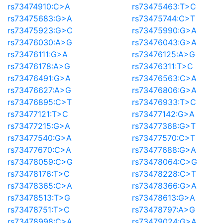
rs73474910:C>A
rs73475463:T>C
rs73475683:G>A
rs73475744:C>T
rs73475923:G>C
rs73475990:G>A
rs73476030:A>G
rs73476043:G>A
rs73476111:G>A
rs73476125:A>G
rs73476178:A>G
rs73476311:T>C
rs73476491:G>A
rs73476563:C>A
rs73476627:A>G
rs73476806:G>A
rs73476895:C>T
rs73476933:T>C
rs73477121:T>C
rs73477142:G>A
rs73477215:G>A
rs73477368:G>T
rs73477540:G>A
rs73477570:C>T
rs73477670:C>A
rs73477688:G>A
rs73478059:C>G
rs73478064:C>G
rs73478176:T>C
rs73478228:C>T
rs73478365:C>A
rs73478366:G>A
rs73478513:T>G
rs73478613:G>A
rs73478751:T>C
rs73478797:A>G
rs73478998:C>A
rs73479024:G>A