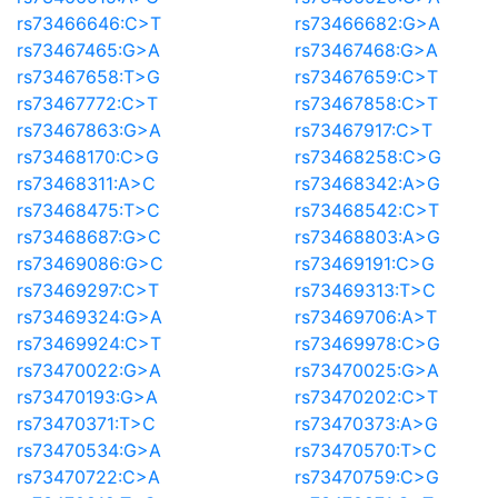
rs73466646:C>T
rs73466682:G>A
rs73467465:G>A
rs73467468:G>A
rs73467658:T>G
rs73467659:C>T
rs73467772:C>T
rs73467858:C>T
rs73467863:G>A
rs73467917:C>T
rs73468170:C>G
rs73468258:C>G
rs73468311:A>C
rs73468342:A>G
rs73468475:T>C
rs73468542:C>T
rs73468687:G>C
rs73468803:A>G
rs73469086:G>C
rs73469191:C>G
rs73469297:C>T
rs73469313:T>C
rs73469324:G>A
rs73469706:A>T
rs73469924:C>T
rs73469978:C>G
rs73470022:G>A
rs73470025:G>A
rs73470193:G>A
rs73470202:C>T
rs73470371:T>C
rs73470373:A>G
rs73470534:G>A
rs73470570:T>C
rs73470722:C>A
rs73470759:C>G