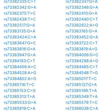
rs73382335:C>T
rs73382337:G>A
rs73382342:G>A
rs73382346:G>A
rs73382375:T>C
rs73382410:G>A
rs73382439:T>C
rs73382440:C>T
rs73382517:G>A
rs73382822:A>G
rs73383135:G>A
rs73383165:G>A
rs73383424:C>A
rs73383452:G>A
rs73383647:G>C
rs73383722:C>T
rs73383816:G>A
rs73383819:A>G
rs73383947:G>A
rs73384006:G>C
rs73384183:C>T
rs73384298:A>G
rs73384456:A>C
rs73384485:C>T
rs73384528:A>G
rs73384548:T>G
rs73384802:A>G
rs73385017:T>C
rs73385116:T>C
rs73385127:G>A
rs73385153:C>G
rs73385198:T>A
rs73385313:T>A
rs73385349:T>A
rs73385533:G>A
rs73385579:T>C
rs73385819:C>A
rs73386038:C>A